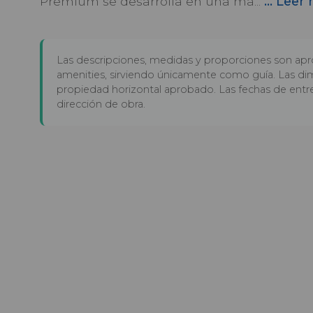
Premium se desarrolla en una ma...
... Leer
Las descripciones, medidas y proporciones son apr
amenities, sirviendo únicamente como guía. Las dim
propiedad horizontal aprobado. Las fechas de entr
dirección de obra.