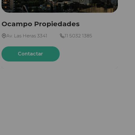
Ocampo Propiedades
Av. Las Heras 3341
11 5032 1385
Contactar