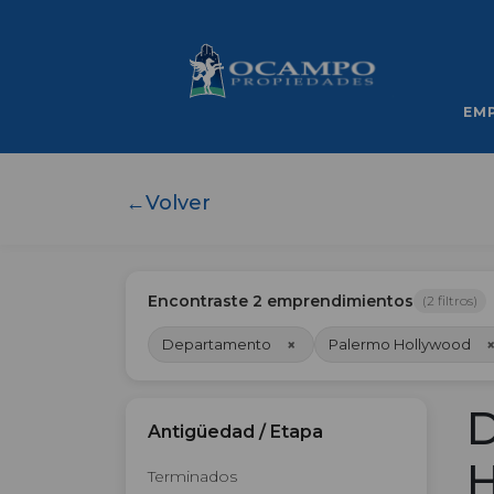
EM
←
Volver
Encontraste
2
emprendimientos
(
2
filtros)
×
Departamento
Palermo Hollywood
D
Antigüedad / Etapa
H
Terminados