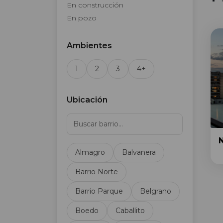
En construcción
En pozo
Ambientes
1
2
3
4+
Ubicación
Almagro
Balvanera
Barrio Norte
Barrio Parque
Belgrano
Boedo
Caballito