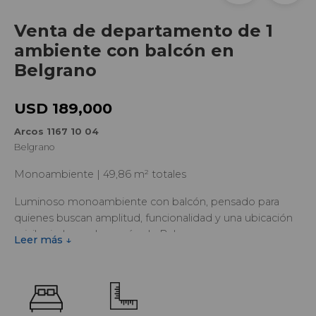
Venta de departamento de 1
ambiente con balcón en
Belgrano
USD 189,000
Arcos 1167 10 04
Belgrano
Monoambiente | 49,86 m² totales
Luminoso monoambiente con balcón, pensado para
quienes buscan amplitud, funcionalidad y una ubicación
privilegiada en el corazón de Belgrano.
Leer más ↓
La unidad cuenta con un amplio ambiente principal
integrado al living comedor, cocina de concepto abierto,
vestidor y baño completo. Su distribución eficiente
permite organizar cómodamente los espacios y