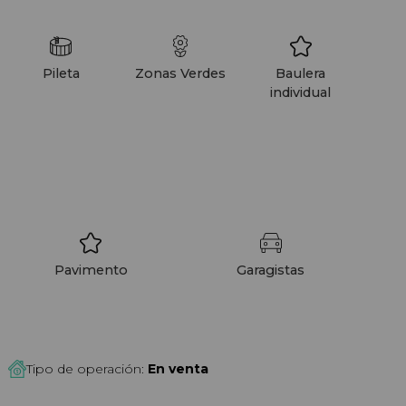
bitar la ciudad, integrando espacios
riores que fomentan el bienestar, el
Pileta
Zonas Verdes
Baulera
individual
Pavimento
Garagistas
Tipo de operación:
En venta