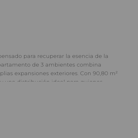
pensado para recuperar la esencia de la
epartamento de 3 ambientes combina
lias expansiones exteriores. Con 90,80 m²
y una distribución ideal para quienes
vilegiada.
ina integrada, toilette de recepción, dos
n terraza amplía los espacios interiores y
 aire libre, aportando luminosidad natural y
xterior. La unidad incluye cochera cubierta.