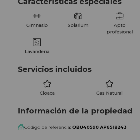
Características especiales
El proyecto propone una nueva forma de ha
privados, áreas comunes y expansiones exte
encuentro y la vida en comunidad.
Gimnasio
Solarium
Apto
profesional
Lavandería
Servicios incluidos
Cloaca
Gas Natural
Información de la propiedad
Código de referencia:
OBU40590 AP6518243