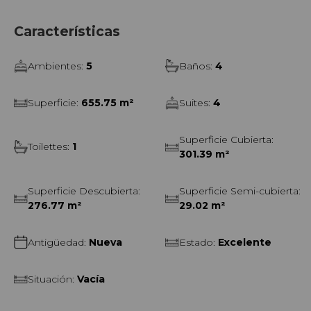
Características
Ambientes
:
5
Baños
:
4
Superficie
:
655.75 m²
Suites
:
4
Superficie Cubierta
:
Toilettes
:
1
301.39 m²
Superficie Descubierta
:
Superficie Semi-cubierta
:
276.77 m²
29.02 m²
Antigüedad
:
Nueva
Estado
:
Excelente
Situación
:
Vacía