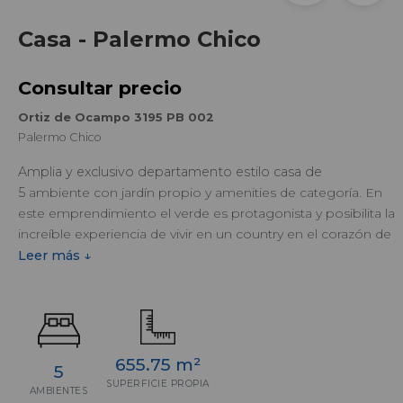
Casa - Palermo Chico
Consultar precio
Ortiz de Ocampo 3195 PB 002
Palermo Chico
Amplia y exclusivo departamento estilo casa de
5
ambiente con jardín propio y amenities de categoría. En
este emprendimiento el verde es protagonista y posibilita la
increíble experiencia de vivir en un country en el corazón de
Barrio Parque. Esta unidad de LINE OCAMPO a estrenar
Leer más ↓
posee en planta baja 4 dormitorios en suite y balcón. En el
subsuelo living comedor, comedor diario, cocina,
dormitorio de servicio, lavadero y jardines propios.
655.75 m²
5
SUPERFICIE PROPIA
AMBIENTES