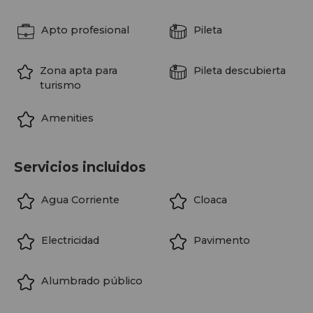
Características destacadas:
Apto profesional
Pileta
• Proyecto de escala boutique
• Excelente proyección de valorización
Zona apta para
Pileta descubierta
• Entrega estimada en 20 meses
turismo
Una oportunidad para quienes buscan invertir en una
Amenities
ubicación premium, con un producto distinto al estándar
del mercado y fuerte potencial de renta.
Servicios incluidos
Agua Corriente
Cloaca
Electricidad
Pavimento
Alumbrado público