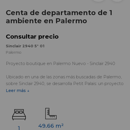
Centa de departamento de 1
ambiente en Palermo
Consultar precio
Sinclair 2940 5° 01
Palermo
Proyecto boutique en Palermo Nuevo - Sinclair 2940
Ubicado en una de las zonas más buscadas de Palermo,
sobre Sinclair 2940, se desarrolla Petit Palais: un proyecto
exclusivo de solo 27 unidades que combina diseño,
Leer más ↓
ubicación y valor a largo plazo.
Inspirado en la arquitectura de los tradicionales Petit
Hotels, el proyecto propone una estética de fachada
parisina, integrando detalles clásicos con espacios
49.66 m²
1