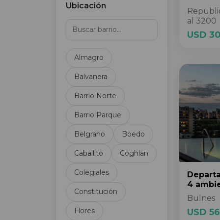
Ubicación
Ascensor de servicio
Republic
al 3200
Balcón terraza
Baulera
USD 3
Baulera individual
Almagro
Baño de servicio
Cable
Balvanera
Caldera central
Barrio Norte
Calefacción
Calefacción F/C
Barrio Parque
Calefacción VRV
Belgrano
Boedo
Calefacción central
Calefacción individual
Caballito
Coghlan
por debajo del suelo
Calefacción por aire
Colegiales
Depart
Calefacción por gas
4 ambi
Constitución
Calefacción por losa
Bulnes
radiante
Flores
USD 56
Calefacción sectorizada