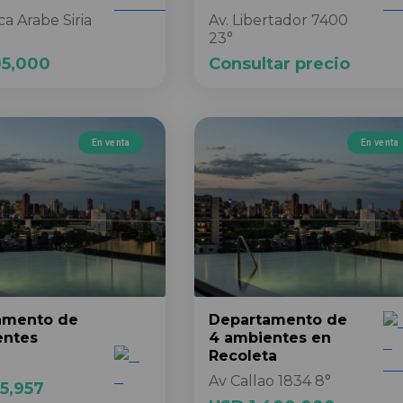
a Arabe Siria
Av. Libertador 7400
23°
05,000
Consultar precio
En venta
En venta
amento
de
Departamento
de
entes
4 ambientes
en
Recoleta
Av Callao 1834 8°
5,957