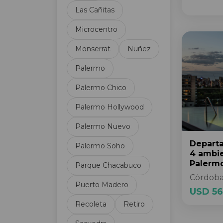
Las Cañitas
Cancha de Fútbol
Cancha de Tenis
Microcentro
Carpintería de aluminio
Monserrat
Nuñez
Categoría
Centro de negocios
Palermo
Cerramiento perimetral
Palermo Chico
Circuito Cerrado TV
Cloaca
Palermo Hollywood
Cochera de cortesía
Palermo Nuevo
Cochera fija
Cochera opcional
Depart
Palermo Soho
Cochera subterránea
4 ambi
Palerm
Parque Chacabuco
Cocina
Córdoba
Cocina Americana
Puerto Madero
USD 56
Cocina propia
Recoleta
Retiro
Comedor diario
Control de acceso