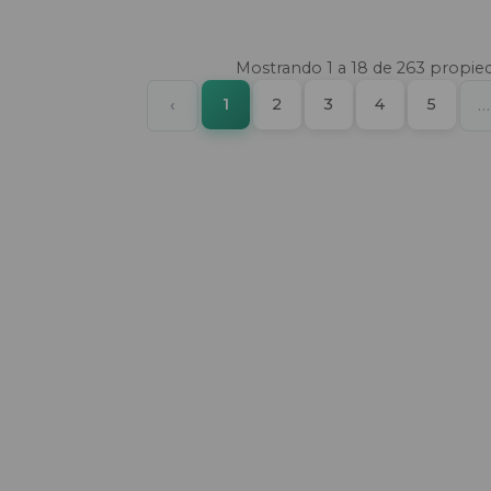
Mostrando
1
a
18
de
263
propie
(current)
Previous
1
2
3
4
5
‹
…