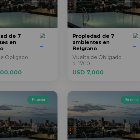
dad
de 7
Propiedad
de 7
tes
en
ambientes
en
no
Belgrano
de Obligado
Vuelta de Obligado
al 1700
500,000
USD 7,000
En venta
En venta