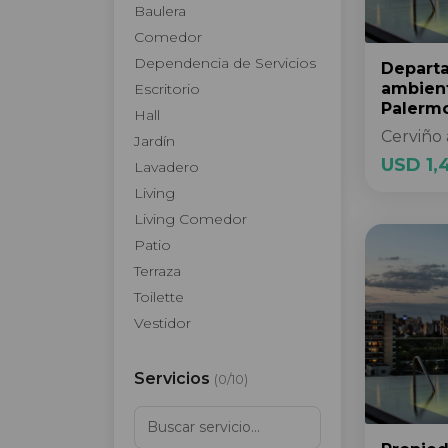
Baulera
Comedor
Dependencia de Servicios
Depart
ambien
Escritorio
Palerm
Hall
Cerviño 
Jardín
USD 1,
Lavadero
Living
Living Comedor
Patio
Terraza
Toilette
Vestidor
Servicios
(
0
/
10
)