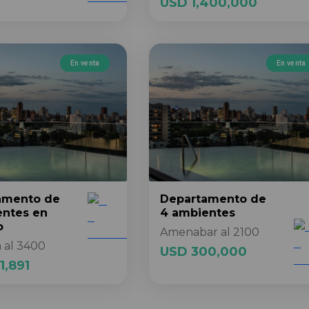
USD 1,400,000
En venta
En venta
amento
de
Departamento
de
entes
en
4 ambientes
o
Amenabar al 2100
 al 3400
USD 300,000
1,891