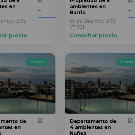
dad
de 5
Propiedad
de 5
tes
en
ambientes
en
Barrio
campo 3195
O. de Ocampo 3195
7° 701
tar precio
Consultar precio
En venta
En venta
amento
de
Departamento
de
entes
en
4 ambientes
en
o
Nuñez