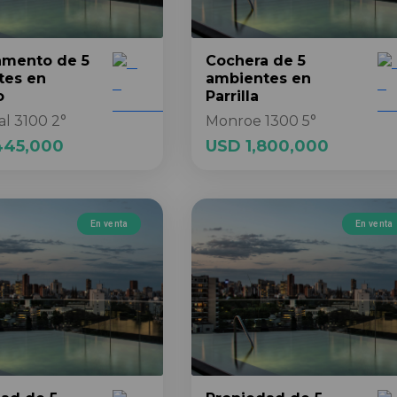
amento
de 5
Cochera
de 5
tes
en
ambientes
en
o
Parrilla
al 3100 2°
Monroe 1300 5°
445,000
USD 1,800,000
En venta
En venta