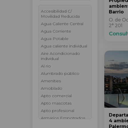
Propie
ambien
Accesibilidad C/
Barrio
Movilidad Reducida
O. de O
Agua Caliente Central
2° 201
Agua Corriente
Consul
Agua Potable
Agua caliente individual
Aire Acondicionado
individual
Al rio
Alumbrado público
Amenities
Amoblado
Apto comercial
Apto mascotas
Apto profesional
Depart
Armarios Empotrados
4 ambi
Ascensor
Palerm