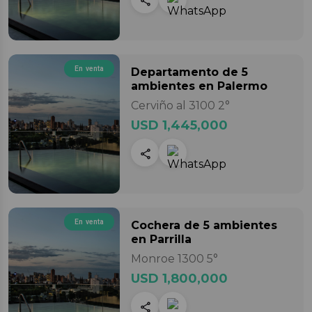
En venta
Departamento
de 5
ambientes
en Palermo
Cerviño al 3100 2°
USD 1,445,000
En venta
Cochera
de 5 ambientes
en Parrilla
Monroe 1300 5°
USD 1,800,000