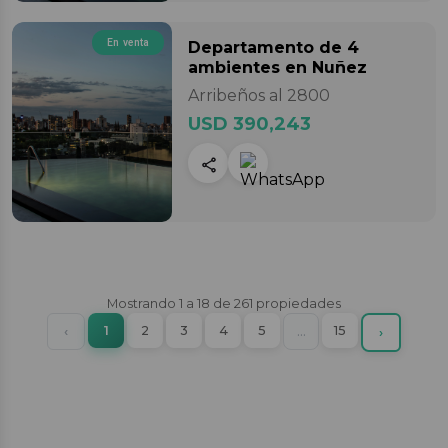
En venta
Departamento
de 4
ambientes
en Nuñez
Arribeños al 2800
USD 390,243
Mostrando
1
a
18
de
261
propiedades
(current)
Previous
1
2
3
4
5
More
15
‹
…
Next
›