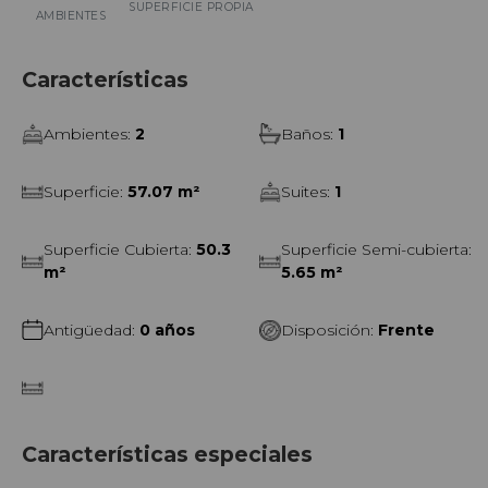
SUPERFICIE PROPIA
AMBIENTES
ofrece una propuesta versátil tanto para vivienda
permanente como para inversión.
Características
Apto profesional y apto alquiler temporario por
reglamento. Una excelente oportunidad para vivir o
Ambientes
:
2
Baños
:
1
generar renta en una de las zonas con mayor demanda de
Palermo.
Superficie
:
57.07 m²
Suites
:
1
Posesión inmediata.
Superficie Cubierta
:
50.3
Superficie Semi-cubierta
:
m²
5.65 m²
Antigüedad
:
0 años
Disposición
:
Frente
Características especiales