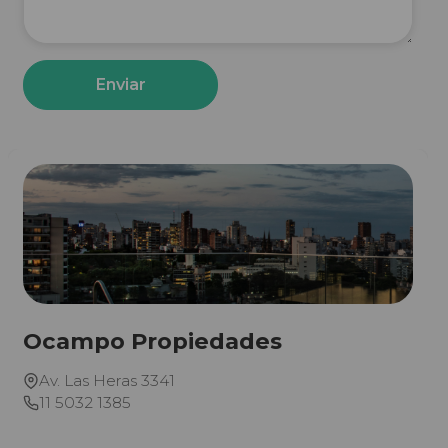
Enviar
Ocampo Propiedades
Av. Las Heras 3341
11 5032 1385