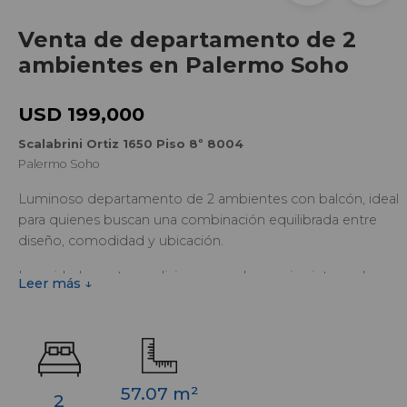
Venta de departamento de 2
ambientes en Palermo Soho
USD 199,000
Scalabrini Ortiz 1650 Piso 8º 8004
Palermo Soho
Luminoso departamento de 2 ambientes con balcón, ideal
para quienes buscan una combinación equilibrada entre
diseño, comodidad y ubicación.
La unidad cuenta con living-comedor, cocina integrada,
Leer más ↓
dormitorio y baño completo, distribuidos de manera
funcional para brindar amplitud y confort en cada
ambiente. El balcón aporta una agradable expansión
exterior y una excelente entrada de luz natural.
57.07 m²
2
Ubicado en un edificio con amenities y detalles de calidad,