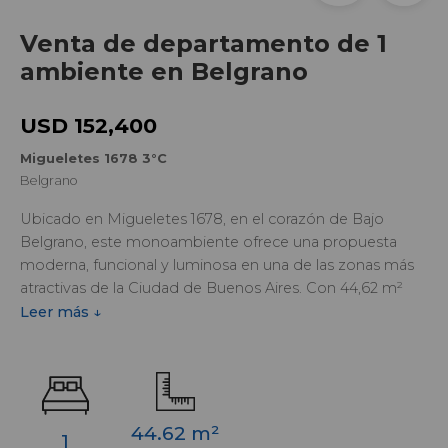
Venta de departamento de 1
ambiente en Belgrano
USD 152,400
Migueletes 1678 3°C
Belgrano
Ubicado en Migueletes 1678, en el corazón de Bajo
Belgrano, este monoambiente ofrece una propuesta
moderna, funcional y luminosa en una de las zonas más
atractivas de la Ciudad de Buenos Aires. Con 44,62 m²
totales, la unidad combina diseño contemporáneo y
Leer más ↓
espacios bien resueltos, ideal tanto para vivienda como
para uso profesional.
La propiedad cuenta con hall de entrada, ambiente
principal de generosas dimensiones, baño completo y
44.62 m²
1