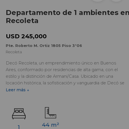
Departamento de 1 ambientes e
Recoleta
USD 245,000
Pte. Roberto M. Ortiz 1805 Piso 3°06
Recoleta
Decó Recoleta, un emprendimiento único en Buenos
Aires, conformado por residencias de alta gama, con el
estilo y la distinción de Armani/Casa. Ubicado en una
locación histórica, la sofisticación y vanguardia de Decó se
destacan en el punto mas alto de la ciudad.
Leer más ↓
Departamento premium de 1 ambiente y amenities de alta
categoría, está situado en una de las zonas más atractivas
de Recoleta. Esta unidad de DECO RECOLETA posee
cocina americana, baño completo y balcón. POSESIÓN
INMEDIATA
44 m²
1