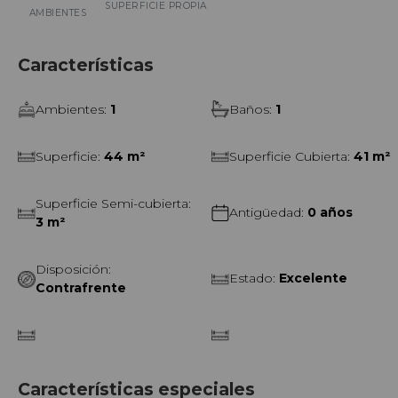
SUPERFICIE PROPIA
AMBIENTES
"Ideal renta temporaria en dólares"
Características
Ambientes
:
1
Baños
:
1
Superficie
:
44 m²
Superficie Cubierta
:
41 m²
Superficie Semi-cubierta
:
Antigüedad
:
0 años
3 m²
Disposición
:
Estado
:
Excelente
Contrafrente
Características especiales