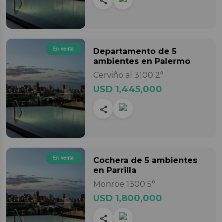
En venta
Departamento
de 5
ambientes
en Palermo
Cerviño al 3100 2°
USD 1,445,000
En venta
Cochera
de 5 ambientes
en Parrilla
Monroe 1300 5°
USD 1,800,000