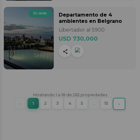
En venta
Departamento
de 4
ambientes
en Belgrano
Libertador al 5900
USD 730,000
Mostrando
1
a
18
de
262
propiedades
(current)
Previous
1
2
3
4
5
More
15
‹
…
Next
›