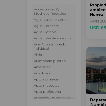
Propie
Accesibilidad C/
ambien
Movilidad Reducida
Nuñez
Agua Caliente Central
Arias 20
Agua Corriente
USD 65
Agua Potable
Agua caliente individual
Aire Acondicionado
individual
Al rio
Alumbrado público
Amenities
Amoblado
Apto comercial
Apto mascotas
Apto profesional
Armarios Empotrados
Depart
Ascensor
4 ambi