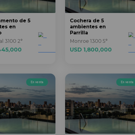
amento
de 5
Cochera
de 5
tes
en
ambientes
en
o
Parrilla
al 3100 2°
Monroe 1300 5°
445,000
USD 1,800,000
En venta
En venta