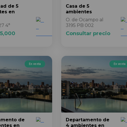
dad
de 5
Casa
de 5
tes
en
ambientes
O. de Ocampo al
27 4°
3195 PB 002
5,000
Consultar precio
En venta
En venta
amento
de
Departamento
de
entes
en
4 ambientes
en