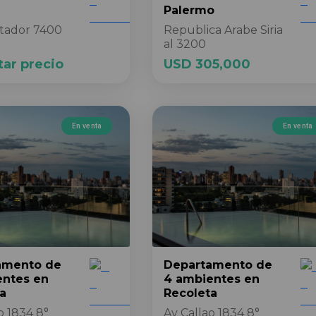
Palermo
rtador 7400
Republica Arabe Siria
al 3200
tar precio
USD 305,000
En venta
En venta
amento
de
Departamento
de
entes
en
4 ambientes
en
a
Recoleta
o 1834 8°
Av Callao 1834 8°