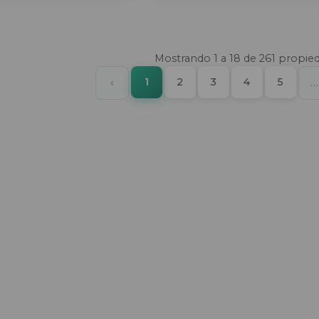
Mostrando
1
a
18
de
261
propie
(current)
Previous
1
2
3
4
5
‹
…