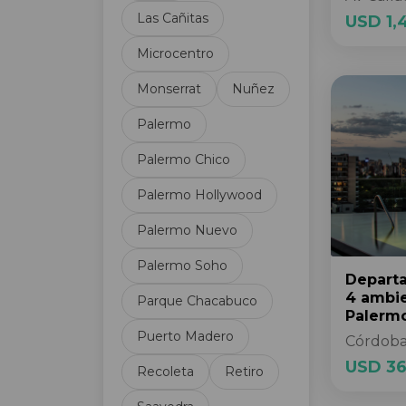
Las Cañitas
Cancha de Fútbol
USD 1,
Cancha de Tenis
Microcentro
Carpintería de aluminio
Monserrat
Nuñez
Categoría
Centro de negocios
Palermo
Cerramiento perimetral
Palermo Chico
Circuito Cerrado TV
Cloaca
Palermo Hollywood
Cochera de cortesía
Palermo Nuevo
Cochera fija
Cochera opcional
Palermo Soho
Cochera subterránea
Depart
4 ambi
Parque Chacabuco
Cocina
Palerm
Cocina Americana
Puerto Madero
Córdoba
Cocina propia
USD 36
Recoleta
Retiro
Comedor diario
Control de acceso