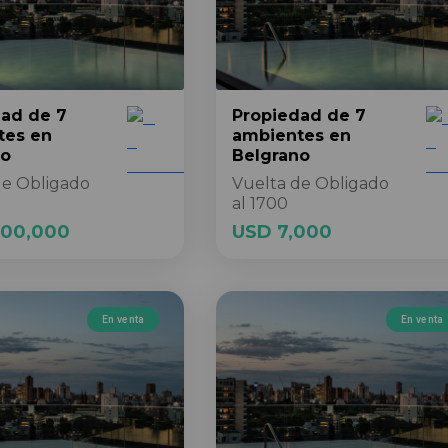
dad
de 7
Propiedad
de 7
tes
en
ambientes
en
no
Belgrano
de Obligado
Vuelta de Obligado
al 1700
500,000
USD 7,000
En venta
En venta