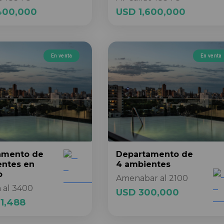
400,000
USD 1,600,000
En venta
En venta
amento
de
Departamento
de
entes
en
4 ambientes
o
Amenabar al 2100
 al 3400
USD 300,000
1,488