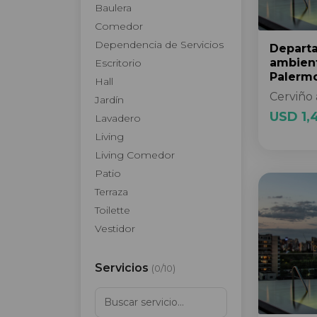
Baulera
Comedor
Dependencia de Servicios
Depart
ambien
Escritorio
Palerm
Hall
Cerviño 
Jardín
USD 1,
Lavadero
Living
Living Comedor
Patio
Terraza
Toilette
Vestidor
Servicios
(
0
/
10
)