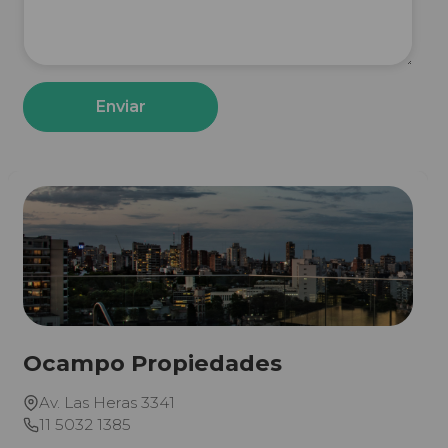
Enviar
Ocampo Propiedades
Av. Las Heras 3341
11 5032 1385