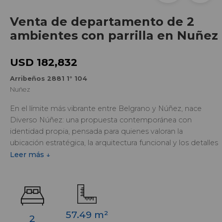
Venta de departamento de 2
ambientes con parrilla en Nuñez
USD 182,832
Arribeños 2881 1° 104
Nuñez
En el límite más vibrante entre Belgrano y Núñez, nace
Diverso Núñez: una propuesta contemporánea con
identidad propia, pensada para quienes valoran la
ubicación estratégica, la arquitectura funcional y los detalles
que hacen la diferencia.
Leer más ↓
Luminoso 2 ambientes con balcón aterrazado, toilette,
cocina, living comedor, dormitorio y baño.
Amenities y confort: Vistas abiertas. Espacios para disfrutar.
57.49 m²
Servicios para tu estilo de vida.
2