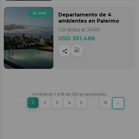
En venta
Departamento
de 4
ambientes
en Palermo
Córdoba al 3400
USD 361,488
Mostrando
1
a
18
de
263
propiedades
(current)
Previous
1
2
3
4
5
More
15
‹
…
Next
›