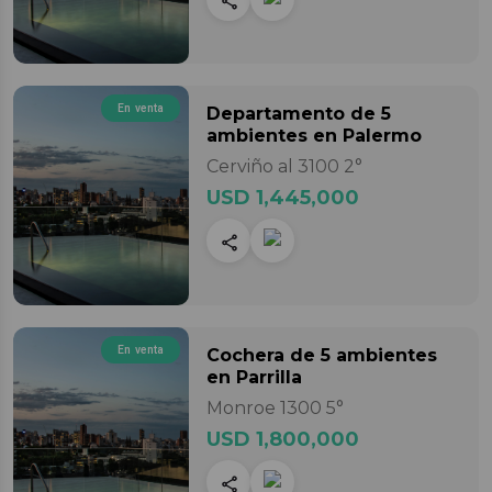
En venta
Departamento
de 5
ambientes
en Palermo
Cerviño al 3100 2°
USD 1,445,000
En venta
Cochera
de 5 ambientes
en Parrilla
Monroe 1300 5°
USD 1,800,000