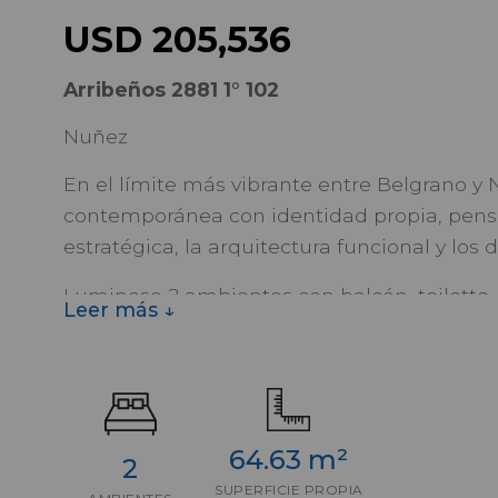
USD 205,536
Arribeños 2881 1° 102
Nuñez
En el límite más vibrante entre Belgrano y
contemporánea con identidad propia, pensa
estratégica, la arquitectura funcional y los 
Luminoso 2 ambientes con balcón, toilette, 
Leer más ↓
con vestidor y baño.
Amenities y confort: Vistas abiertas. Espacios para disfruta
- Piscina con vista panorámica
64.63 m²
2
- Solarium y sector de relax
SUPERFICIE PROPIA