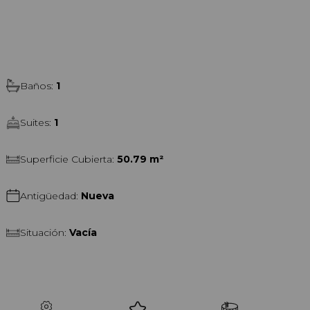
Baños
:
1
es
Suites
:
1
os: la tranquilidad barrial y la cercanía
 deportivos y una de las escenas
Superficie Cubierta
:
50.79 m²
Antigüedad
:
Nueva
Situación
:
Vacía