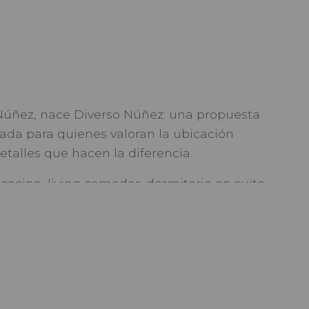
 Núñez, nace Diverso Núñez: una propuesta
da para quienes valoran la ubicación
detalles que hacen la diferencia.
cocina, living comedor, dormitorio en suite
r. Servicios para tu estilo de vida.