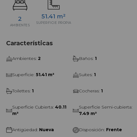
51.41 m²
2
SUPERFICIE PROPIA
AMBIENTES
Características
Ambientes
:
2
Baños
:
1
Superficie
:
51.41 m²
Suites
:
1
Toilettes
:
1
Cocheras
:
1
Superficie Cubierta
:
40.11
Superficie Semi-cubierta
:
m²
7.49 m²
Antigüedad
:
Nueva
Disposición
:
Frente