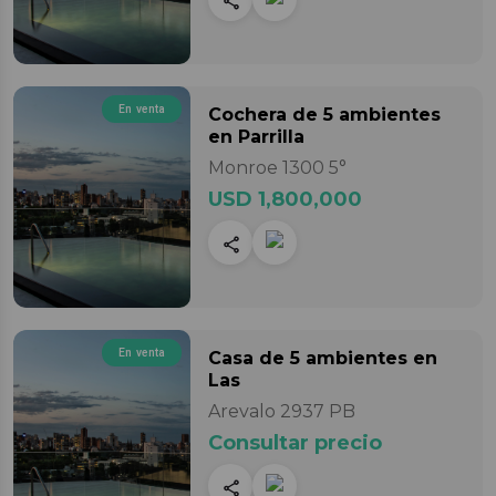
En venta
Cochera
de 5 ambientes
en Parrilla
Monroe 1300 5°
USD 1,800,000
En venta
Casa
de 5 ambientes
en
Las
Arevalo 2937 PB
Consultar precio