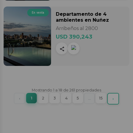
En venta
Departamento
de 4
ambientes
en Nuñez
Arribeños al 2800
USD 390,243
Mostrando
1
a
18
de
261
propiedades
(current)
Previous
1
2
3
4
5
More
15
‹
…
Next
›