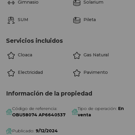
Gimnasio
Solarium
SUM
Pileta
Servicios incluidos
Cloaca
Gas Natural
Electricidad
Pavimento
Información de la propiedad
Código de referencia:
Tipo de operación:
En
OBU58074 AP6640537
venta
Publicado:
9/12/2024