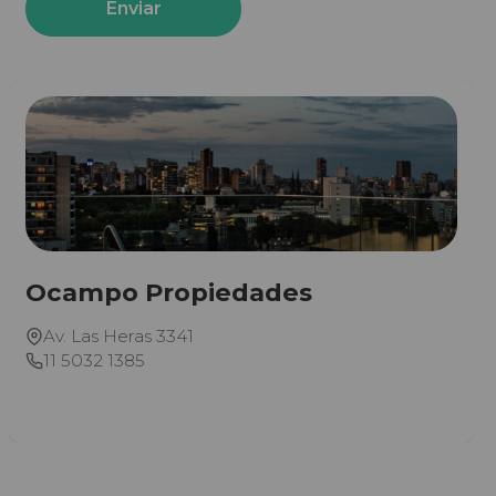
Enviar
Ocampo Propiedades
Av. Las Heras 3341
11 5032 1385