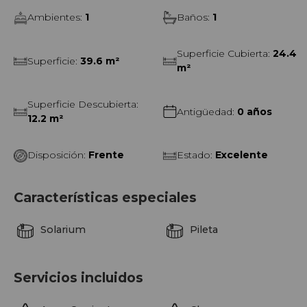
Ambientes
:
1
Baños
:
1
Superficie Cubierta
:
24.4
Superficie
:
39.6 m²
m²
Superficie Descubierta
:
Antigüedad
:
0 años
12.2 m²
Disposición
:
Frente
Estado
:
Excelente
Características especiales
Solarium
Pileta
Servicios incluidos