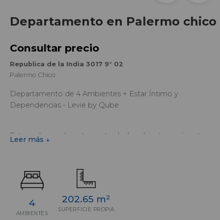
Departamento en Palermo chico
Consultar precio
Republica de la India 3017 9° 02
Palermo Chico
Departamento de 4 Ambientes + Estar Íntimo y
Dependencias - Levie by Qube
Este exclusivo departamento de 4 ambientes, más estar
Leer más ↓
íntimo y dependencias, combina amplitud, confort y un
diseño sofisticado. Con palier privado que asegura
privacidad y acceso directo a la unidad, el estar-comedor
se conecta a un balcón corrido aterrazado, ideal para
disfrutar de la vista y la luz natural.
202.65 m²
4
SUPERFICIE PROPIA
AMBIENTES
Cuenta con 3 dormitorios en suite, destacando el