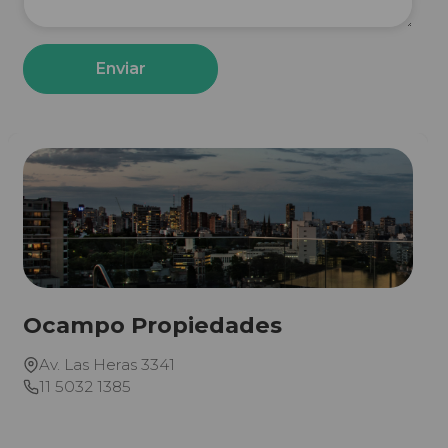
Enviar
Ocampo Propiedades
Av. Las Heras 3341
11 5032 1385