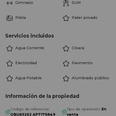
Gimnasio
SUM
Pileta
Palier privado
Servicios incluidos
Agua Corriente
Cloaca
Electricidad
Pavimento
Agua Potable
Alumbrado público
Información de la propiedad
Código de referencia:
Tipo de operación:
En
OBU65262 AP7179849
venta