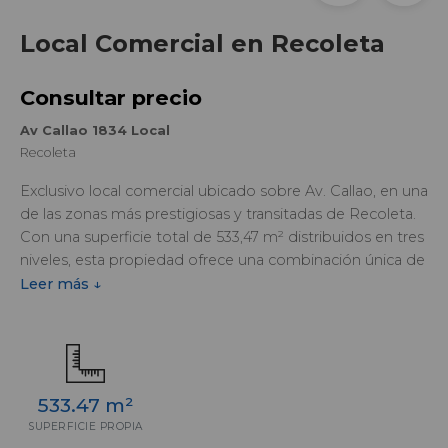
Local Comercial en Recoleta
Consultar precio
Av Callao 1834 Local
Recoleta
Exclusivo local comercial ubicado sobre Av. Callao, en una
de las zonas más prestigiosas y transitadas de Recoleta.
Con una superficie total de 533,47 m² distribuidos en tres
niveles, esta propiedad ofrece una combinación única de
visibilidad, amplitud y ubicación estratégica en uno de los
Leer más ↓
corredores más destacados de la Ciudad de Buenos Aires.
Ideal para marcas, empresas o propuestas comerciales
que buscan presencia en un entorno de alto perfil, el local
cuenta con 358,80 m² en planta baja, 120,87 m² en primer
533.47 m²
piso y 53,80 m² de doble altura, permitiendo múltiples
SUPERFICIE PROPIA
configuraciones de uso y una gran flexibilidad operativa. Su