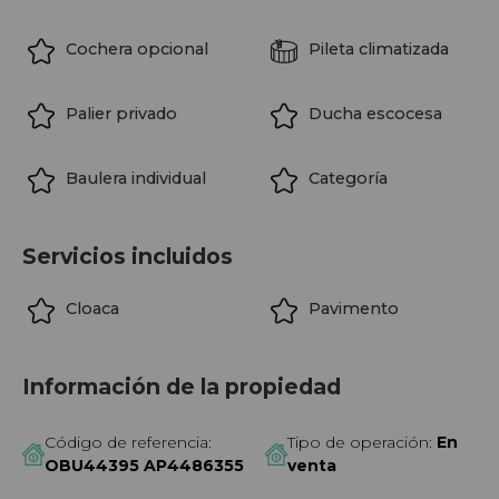
como una de las propuestas más exclusivas de la zona.
Cochera opcional
Pileta climatizada
Una oportunidad única para desarrollar una propuesta
comercial en una ubicación estratégica, con excelente
visibilidad y gran potencial de posicionamiento en el
Palier privado
Ducha escocesa
corazón de Recoleta.
Baulera individual
Categoría
Servicios incluidos
Cloaca
Pavimento
Información de la propiedad
Código de referencia:
Tipo de operación:
En
OBU44395 AP4486355
venta