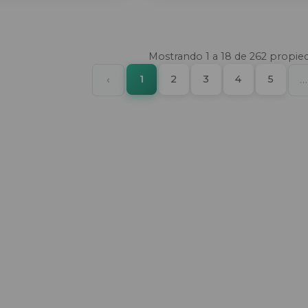
Mostrando
1
a
18
de
262
propie
(current)
Previous
1
2
3
4
5
‹
…