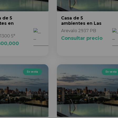
a
de 5
Casa
de 5
tes
en
ambientes
en Las
Arevalo 2937 PB
1300 5°
Consultar precio
800,000
En venta
En venta