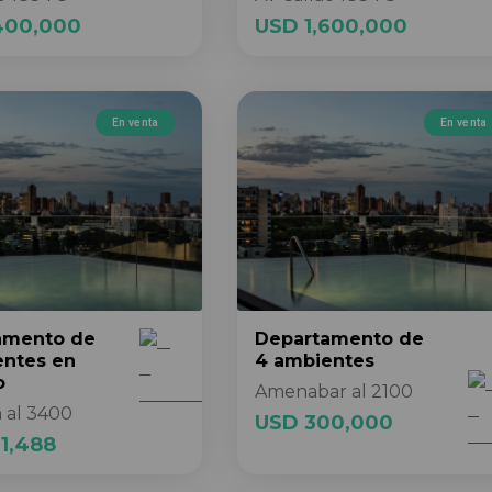
400,000
USD 1,600,000
En venta
En venta
amento
de
Departamento
de
entes
en
4 ambientes
o
Amenabar al 2100
 al 3400
USD 300,000
1,488