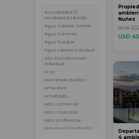
Propie
Accesibilidad C/
ambien
Movilidad Reducida
Nuñez
Agua Caliente Central
Arias 20
Agua Corriente
USD 65
Agua Potable
Agua caliente individual
Aire Acondicionado
individual
Al rio
Alumbrado público
Amenities
Amoblado
Apto comercial
Apto mascotas
Apto profesional
Armarios Empotrados
Depart
Ascensor
4 ambi