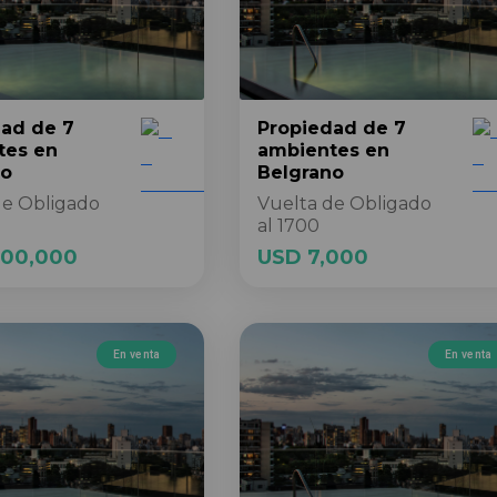
dad
de 7
Propiedad
de 7
tes
en
ambientes
en
no
Belgrano
de Obligado
Vuelta de Obligado
al 1700
500,000
USD 7,000
En venta
En venta