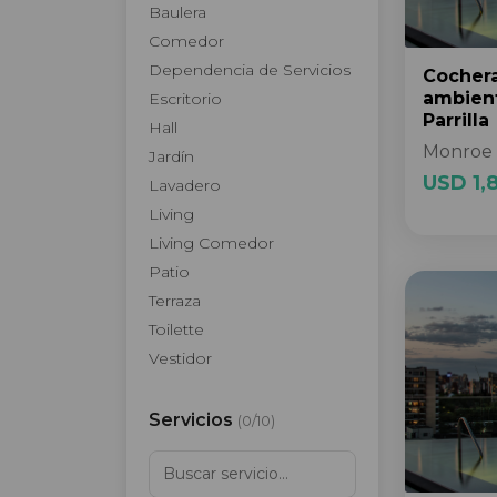
Baulera
Comedor
Dependencia de Servicios
Cocher
ambien
Escritorio
Parrilla
Hall
Monroe 
Jardín
USD 1,
Lavadero
Living
Living Comedor
Patio
Terraza
Toilette
Vestidor
Servicios
(
0
/
10
)