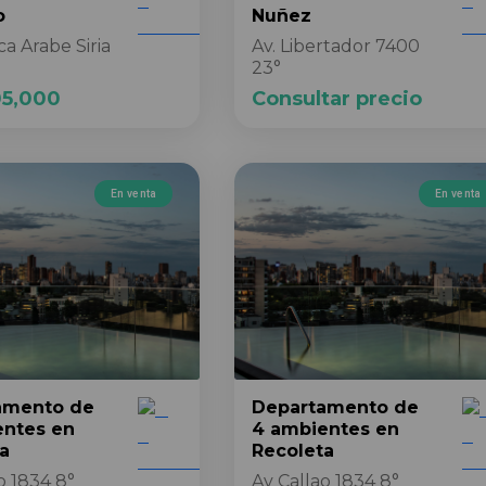
o
Nuñez
a Arabe Siria
Av. Libertador 7400
23°
05,000
Consultar precio
En venta
En venta
amento
de
Departamento
de
entes
en
4 ambientes
en
a
Recoleta
o 1834 8°
Av Callao 1834 8°