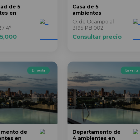
dad
de 5
Casa
de 5
tes
en
ambientes
O. de Ocampo al
27 4°
3195 PB 002
5,000
Consultar precio
En venta
En venta
amento
de
Departamento
de
entes
en
4 ambientes
en