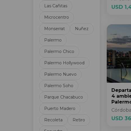
Las Cañitas
Cancha de Fútbol
USD 1,
Cancha de Tenis
Microcentro
Carpintería de aluminio
Monserrat
Nuñez
Categoría
Centro de negocios
Palermo
Cerramiento perimetral
Palermo Chico
Circuito Cerrado TV
Cloaca
Palermo Hollywood
Cochera de cortesía
Palermo Nuevo
Cochera fija
Cochera opcional
Palermo Soho
Cochera subterránea
Depart
4 ambi
Parque Chacabuco
Cocina
Palerm
Cocina Americana
Puerto Madero
Córdoba
Cocina propia
USD 36
Recoleta
Retiro
Comedor diario
Control de acceso