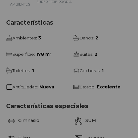
Dentro de un entorno conectado con universidades,
SUPERFICIE PROPIA
AMBIENTES
transporte y espacios abiertos, este penthouse redefine el
equilibrio entre vida urbana y calidad de vida.
Características
Ambientes
:
3
Baños
:
2
Superficie
:
178 m²
Suites
:
2
Toilettes
:
1
Cocheras
:
1
Antigüedad
:
Nueva
Estado
:
Excelente
Características especiales
Gimnasio
SUM