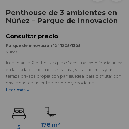
Penthouse de 3 ambientes en
Núñez – Parque de Innovación
Consultar precio
Parque de innovación 12° 1205/1305
Nuñez
Impactante Penthouse que ofrece una experiencia única
en la ciudad: amplitud, luz natural, vistas abiertas y una
terraza privada propia con parrilla, ideal para disfrutar con
privacidad en un entorno verde y moderno.
La unidad combina diseño, funcionalidad y terminaciones
Leer más ↓
premium, con materiales de categoria que elevan cada
espacio.
Forma parte de un proyecto de ABV Arquitectos que
integra naturaleza, innovación y arquitectura en una de las
zonas con mayor proyección de Núñez.
178 m²
3