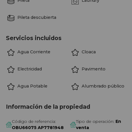
Pileta
Laundry
Pileta descubierta
Servicios incluidos
Agua Corriente
Cloaca
Electricidad
Pavimento
Agua Potable
Alumbrado público
Información de la propiedad
Código de referencia:
Tipo de operación:
En
OBU66075 AP7781948
venta