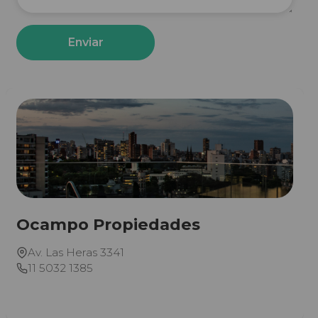
Enviar
Ocampo Propiedades
Av. Las Heras 3341
11 5032 1385