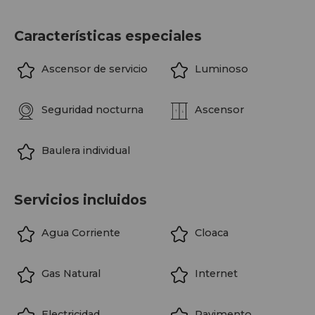
representa una excelente oportunidad para quienes
buscan metros, vistas y una ubicación privilegiada en uno
Características especiales
de los barrios más exclusivos de Buenos Aires.
Ascensor de servicio
Luminoso
Apto crédito. Una propiedad ideal para actualizar y
personalizar, aprovechando una planta generosa, vistas
Seguridad nocturna
Ascensor
excepcionales y el potencial de una ubicación que
mantiene su valor a lo largo del tiempo.
Baulera individual
Servicios incluidos
Agua Corriente
Cloaca
Gas Natural
Internet
Electricidad
Pavimento