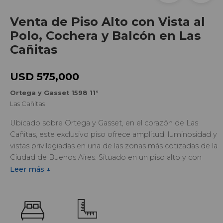
Venta de Piso Alto con Vista al
Polo, Cochera y Balcón en Las
Cañitas
USD 575,000
Ortega y Gasset 1598 11°
Las Cañitas
Ubicado sobre Ortega y Gasset, en el corazón de Las
Cañitas, este exclusivo piso ofrece amplitud, luminosidad y
vistas privilegiadas en una de las zonas más cotizadas de la
Ciudad de Buenos Aires. Situado en un piso alto y con
palier privado, combina privacidad, confort y una ubicación
Leer más ↓
estratégica rodeada de propuestas gastronómicas,
espacios verdes y excelentes accesos.
Con una superficie total de 175,38 m², la propiedad cuenta