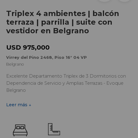
Triplex 4 ambientes | balcón
terraza | parrilla | suite con
vestidor en Belgrano
USD 975,000
Virrey del Pino 2468, Piso 16° 04 VP
Belgrano
Excelente Departamento Triplex de 3 Dormitorios con
Dependencia de Servicio y Amplias Terrazas - Evoque
Belgrano
Leer más ↓
Impresionante departamento triplex en el contrafrente,
con palier privado y amplios espacios para disfrutar. En el
primer nivel, un cómodo living comedor con acceso a
balcón terraza, toilette de recepción, y cocina con