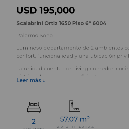
USD 195,000
Scalabrini Ortiz 1650 Piso 6º 6004
Palermo Soho
Luminoso departamento de 2 ambientes co
confort, funcionalidad y una ubicación priv
La unidad cuenta con living-comedor, cocin
distribuidos de manera eficiente para apro
Leer más ↓
aporta luz natural, ventilación y una agrada
los días.
Ubicado en un edificio con amenities y ter
y estilo en uno de los barrios más dinámico
57.07 m²
2
SUPERFICIE PROPIA