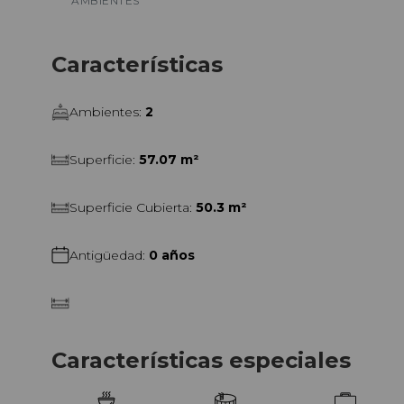
AMBIENTES
Apto profesional y apto alquiler temporari
excelente opción tanto para vivienda como 
Características
Posesión inmediata.
Ambientes
:
2
Superficie
:
57.07 m²
Superficie Cubierta
:
50.3 m²
Antigüedad
:
0 años
Características especiales