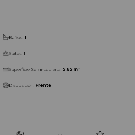
o por reglamento, convirtiéndose en una
para inversión.
Baños
:
1
Suites
:
1
Superficie Semi-cubierta
:
5.65 m²
Disposición
:
Frente