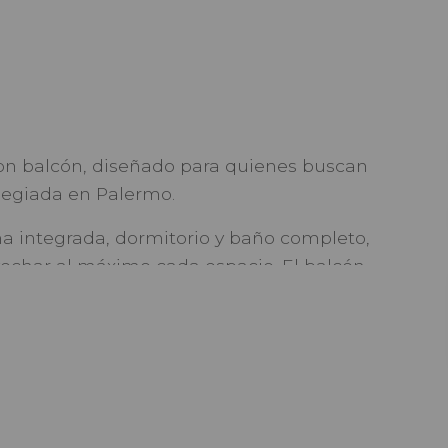
n balcón, diseñado para quienes buscan
ilegiada en Palermo.
a integrada, dormitorio y baño completo,
vechar al máximo cada espacio. El balcón
ble expansión exterior para disfrutar todos
minaciones de calidad, combina practicidad
s y buscados de la ciudad.