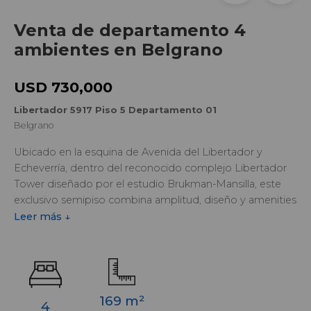
Venta de departamento 4
ambientes en Belgrano
USD 730,000
Libertador 5917 Piso 5 Departamento 01
Belgrano
Ubicado en la esquina de Avenida del Libertador y
Echeverría, dentro del reconocido complejo Libertador
Tower diseñado por el estudio Brukman-Mansilla, este
exclusivo semipiso combina amplitud, diseño y amenities
de primer nivel en una de las ubicaciones más privilegiadas
Leer más ↓
de Belgrano.
Con una superficie total de 169 m², la propiedad ofrece
una distribución funcional y elegante. El amplio estar-
comedor en esquina se destaca por su excelente
169 m²
4
luminosidad y su salida a un balcón aterrazado con parrilla