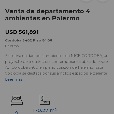
Venta de departamento 4
ambientes en Palermo
USD 561,891
Córdoba 3402 Piso 8° 06
Palermo
Exclusiva unidad de 4 ambientes en NICE CÓRDOBA, un
proyecto de arquitectura contemporánea ubicado sobre
Av. Córdoba 3402, en pleno corazón de Palermo. Esta
tipología se destaca por sus amplios espacios, excelente
distribución y grandes expansiones exteriores que
Leer más ↓
potencian la luz natural y la conexión con el entorno
urbano.
La unidad ofrece un diseño moderno y funcional, con living
comedor de generosas dimensiones, cocina integrada,
170.27 m²
4