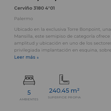
Cerviño 3180 4°01
Palermo
Ubicado en la exclusiva Torre Bonpoint, un
Mansilla, este semipiso de categoría ofrec
amplitud y ubicación en uno de los sectore
privilegiada implantación en esquina, sobre 
Libertador, permite disfrutar de vistas abi
Leer más ↓
inmediata con los principales espacios ver
la ciudad.
Con una superficie total de 240,45 m², la 
dimensiones y una distribución pensada par
240.45 m²
5
living-comedor rodeado de luz natural graci
SUPERFICIE PROPIA
AMBIENTES
dormitorios en suite, destacándose la maste
recepción, cocina de grandes dimensiones,