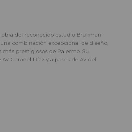
a obra del reconocido estudio Brukman-
e una combinación excepcional de diseño,
s más prestigiosos de Palermo. Su
Av. Coronel Díaz y a pasos de Av. del
ertas, excelente luminosidad y una conexión
des, propuestas gastronómicas y servicios de
unidad se destaca por sus generosas
a la vida familiar. Cuenta con un amplio
as a su fachada vidriada, cuatro
r suite con vestidor, además de toilette de
 comedor diario, lavadero independiente y