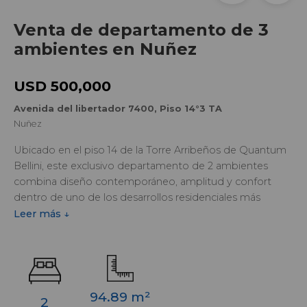
Venta de departamento de 3
ambientes en Nuñez
USD 500,000
Avenida del libertador 7400, Piso 14°3 TA
Nuñez
Ubicado en el piso 14 de la Torre Arribeños de Quantum
Bellini, este exclusivo departamento de 2 ambientes
combina diseño contemporáneo, amplitud y confort
dentro de uno de los desarrollos residenciales más
prestigiosos de Núñez. Una propuesta ideal para quienes
Leer más ↓
buscan una vivienda de categoría o una inversión en una
ubicación privilegiada sobre Avenida del Libertador.
Con una superficie total de 94,89 m², la unidad cuenta con
un dormitorio en suite con vestidor, dos baños completos,
94.89 m²
2
toilette de recepción, living comedor, cocina americana y