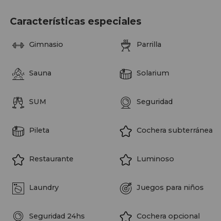
Quantum Bellini ofrece amenities exclusivos diseñados
para complementar la experiencia residencial. El complejo
Características especiales
cuenta con gimnasio, piscina, spa, SUM, parrillas, laundry y
restaurante, además de espacios destinados al bienestar, la
Gimnasio
Parrilla
recreación y el confort diario dentro de un entorno de
categoría.
Sauna
Solarium
El desarrollo está compuesto por dos torres de lujo sobre
Avenida del Libertador. La Torre Arribeños alberga
SUM
Seguridad
exclusivos departamentos desde 90 m² en adelante, con
terminaciones de calidad y una propuesta arquitectónica
orientada a quienes buscan una experiencia residencial
Pileta
Cochera subterránea
diferencial. La unidad dispone de cochera optativa, sujeta a
disponibilidad.
Restaurante
Luminoso
Laundry
Juegos para niños
Seguridad 24hs
Cochera opcional