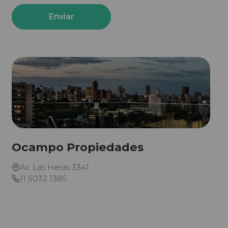
Enviar
Ocampo Propiedades
Av. Las Heras 3341
11 5032 1385