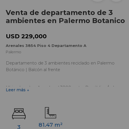
Venta de departamento de 3
ambientes en Palermo Botanico
USD 229,000
Arenales 3854 Piso 4 Departamento A
Palermo
Departamento de 3 ambientes reciclado en Palermo
Botánico | Balcón al frente
Ubicado sobre Arenales al 3800, entre República Árabe
Leer más ↓
Siria y Scalabrini Ortiz, este departamento de 3 ambientes
combina amplitud, funcionalidad y una renovación integral
en una de las zonas más buscadas de Palermo. Una
excelente oportunidad para quienes buscan una
propiedad lista para habitar, con ambientes cómodos y
81.47 m²
3
una ubicación privilegiada frente a los principales espacios