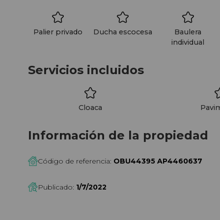
de adquirir baulera.
Palier privado
Ducha escocesa
Baulera
individual
Servicios incluidos
Cloaca
Pavi
Información de la propiedad
Código de referencia:
OBU44395 AP4460637
Publicado:
1/7/2022