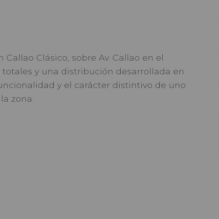
Callao Clásico, sobre Av. Callao en el
 totales y una distribución desarrollada en
ncionalidad y el carácter distintivo de uno
la zona.
categoría o una inversión patrimonial en
o cuenta con living comedor, cocina
 la planta baja. En la planta alta se
 generando una distribución cómoda y una
y privados.
edificio se encuentra a pocos metros de
ales e históricos de Buenos Aires, como el