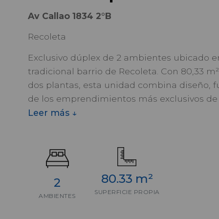
Av Callao 1834 2°B
Recoleta
Exclusivo dúplex de 2 ambientes ubicado en 
tradicional barrio de Recoleta. Con 80,33 m²
dos plantas, esta unidad combina diseño, fu
de los emprendimientos más exclusivos de 
Leer más ↓
Ideal para quienes buscan una vivienda de 
una ubicación privilegiada, el departament
americana, toilette de recepción y balcón en
desarrolla un amplio dormitorio en suite,
clara separación entre los espacios sociales 
80.33 m²
2
SUPERFICIE PROPIA
AMBIENTES
Ubicado entre Av. Alvear y Av. Quintana, el 
algunos de los principales referentes cultur