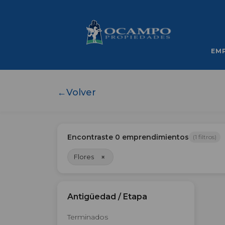
EM
←
Volver
Encontraste
0
emprendimientos
(
1
filtros)
×
Flores
Antigüedad / Etapa
Terminados