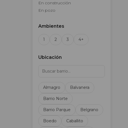
En construcción
En pozo
Ambientes
1
2
3
4+
Ubicación
Almagro
Balvanera
Barrio Norte
Barrio Parque
Belgrano
Boedo
Caballito