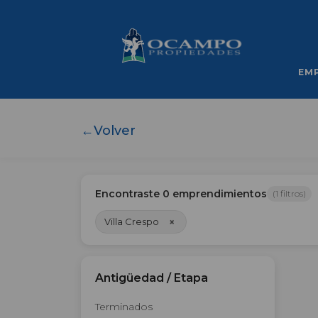
EM
←
Volver
Encontraste
0
emprendimientos
(
1
filtros)
×
Villa Crespo
Antigüedad / Etapa
Terminados