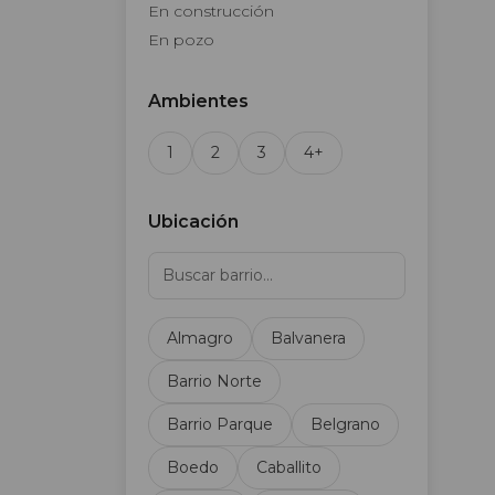
En construcción
En pozo
Ambientes
1
2
3
4+
Ubicación
Almagro
Balvanera
Barrio Norte
Barrio Parque
Belgrano
Boedo
Caballito