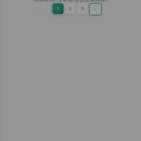
Mostrando
1
a
18
de
38
propiedades
(current)
Previous
1
2
3
‹
Next
›