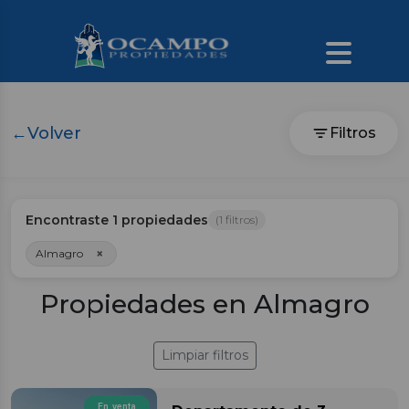
←
Volver
Filtros
Encontraste
1
propiedades
(
1
filtros)
×
Almagro
Propiedades en Almagro
Limpiar filtros
En venta