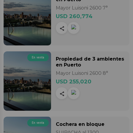
Mayor Luisoni 2600 7°
USD 260,774
En venta
Propiedad
de 3 ambientes
en Puerto
Mayor Luisoni 2600 8°
USD 255,020
En venta
Cochera
en bloque
SUIPACHA al 1300