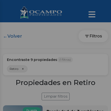
←
Volver
Filtros
Encontraste
9
propiedades
(
1
filtros)
×
Retiro
Propiedades en Retiro
Limpiar filtros
En venta