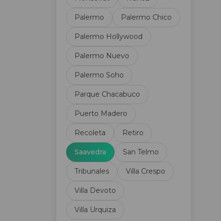
Calefacción sectorizada
Palermo
Palermo Chico
Cancha de Fútbol
Cancha de Tenis
Palermo Hollywood
Carpintería de aluminio
Palermo Nuevo
Categoría
Centro de negocios
Palermo Soho
Cerramiento perimetral
Parque Chacabuco
Circuito Cerrado TV
Cloaca
Puerto Madero
Cochera de cortesía
Recoleta
Retiro
Cochera fija
Cochera opcional
Saavedra
San Telmo
Cochera subterránea
Tribunales
Villa Crespo
Cocina
Cocina Americana
Villa Devoto
Cocina propia
Villa Urquiza
Comedor diario