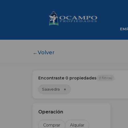
EM
←
Volver
Encontraste
0
propiedades
(
1
filtros)
×
Saavedra
Operación
Comprar
Alquilar