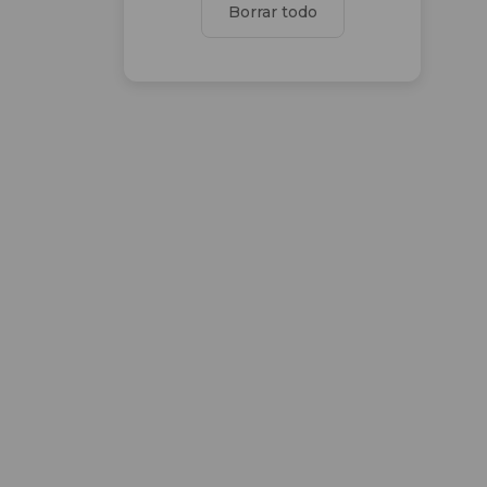
Borrar todo
Estilo Moderno
Garagistas
Gas Natural
Gimnasio
Grupo electrógeno
Hall
Hidromasaje
Internet
Juegos para niños
Laundry
Lavandería
Losa radiante general
Luminoso
Microcine
Oficina
Palier
Palier privado