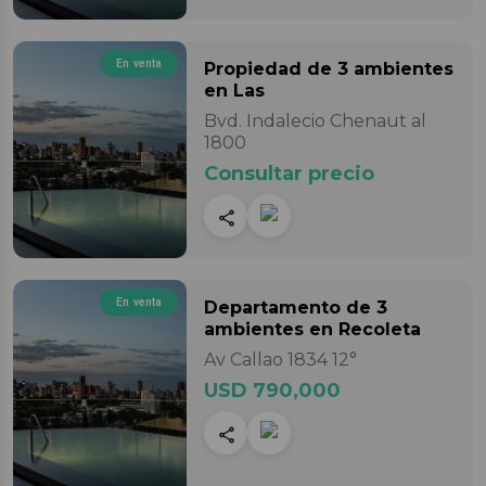
En venta
Propiedad
de 3 ambientes
en Las
Bvd. Indalecio Chenaut al
1800
Consultar precio
En venta
Departamento
de 3
ambientes
en Recoleta
Av Callao 1834 12°
USD 790,000