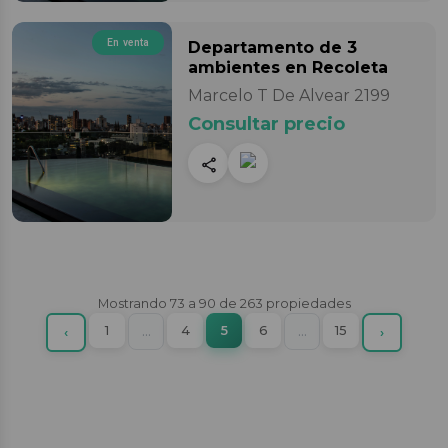
En venta
Departamento
de 3
ambientes
en Recoleta
Marcelo T De Alvear 2199
Consultar precio
Mostrando
73
a
90
de
263
propiedades
(current)
1
More
4
5
6
More
15
Previous
…
…
Next
‹
›