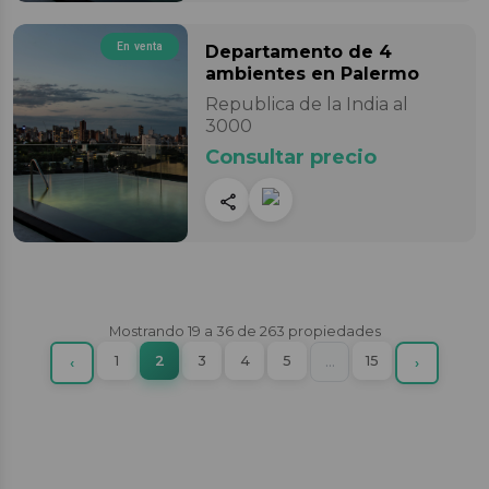
En venta
Departamento
de 4
ambientes
en Palermo
Republica de la India al
3000
Consultar precio
Mostrando
19
a
36
de
263
propiedades
(current)
1
2
3
4
5
More
15
Previous
…
Next
‹
›