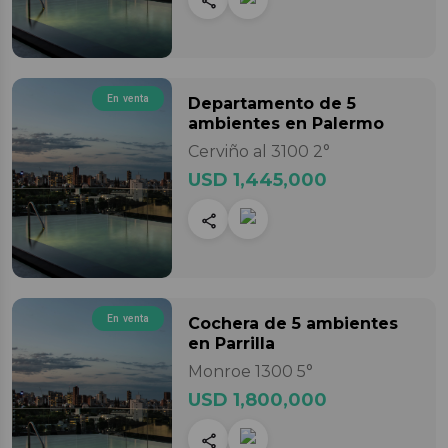
En venta
Departamento
de 5
ambientes
en Palermo
Cerviño al 3100 2°
USD 1,445,000
En venta
Cochera
de 5 ambientes
en Parrilla
Monroe 1300 5°
USD 1,800,000