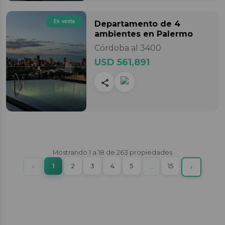
En venta
Departamento
de 4
ambientes
en Palermo
Córdoba al 3400
USD 561,891
Mostrando
1
a
18
de
263
propiedades
(current)
Previous
1
2
3
4
5
More
15
‹
…
Next
›