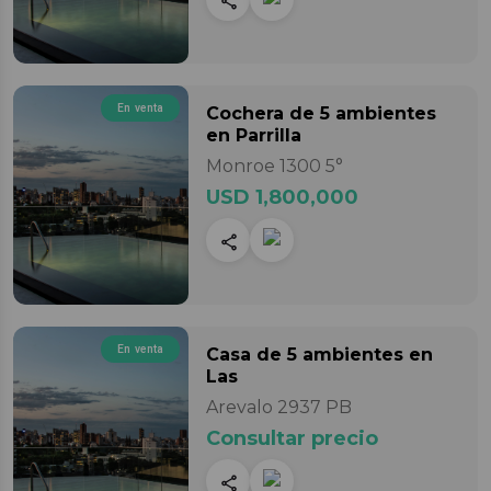
En venta
Cochera
de 5 ambientes
en Parrilla
Monroe 1300 5°
USD 1,800,000
En venta
Casa
de 5 ambientes
en
Las
Arevalo 2937 PB
Consultar precio