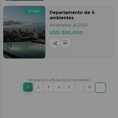
En venta
Departamento
de 4
ambientes
Amenabar al 2100
USD 300,000
Mostrando
1
a
18
de
262
propiedades
(current)
Previous
1
2
3
4
5
More
15
‹
…
Next
›