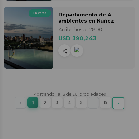
En venta
Departamento
de 4
ambientes
en Nuñez
Arribeños al 2800
USD 390,243
Mostrando
1
a
18
de
261
propiedades
(current)
Previous
1
2
3
4
5
More
15
‹
…
Next
›