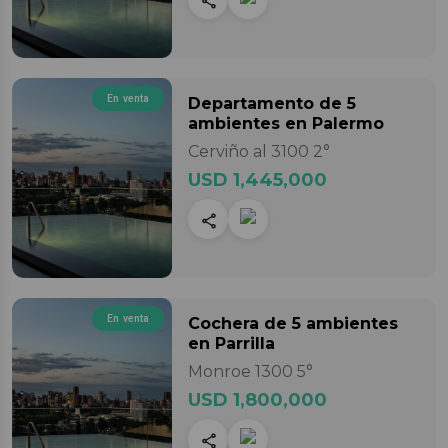
En venta
Departamento
de 5
ambientes
en Palermo
Cerviño al 3100 2°
USD 1,445,000
En venta
Cochera
de 5 ambientes
en Parrilla
Monroe 1300 5°
USD 1,800,000