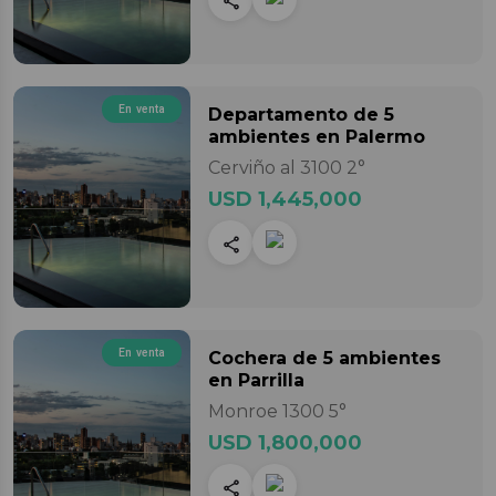
En venta
Departamento
de 5
ambientes
en Palermo
Cerviño al 3100 2°
USD 1,445,000
En venta
Cochera
de 5 ambientes
en Parrilla
Monroe 1300 5°
USD 1,800,000