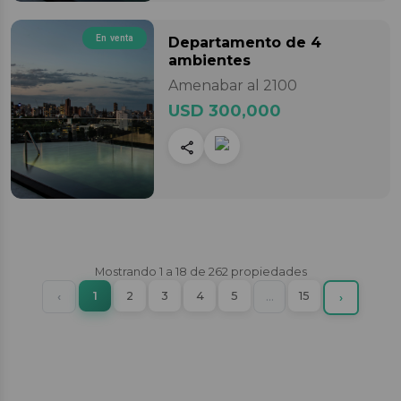
En venta
Departamento
de 4
ambientes
Amenabar al 2100
USD 300,000
Mostrando
1
a
18
de
262
propiedades
(current)
Previous
1
2
3
4
5
More
15
‹
…
Next
›