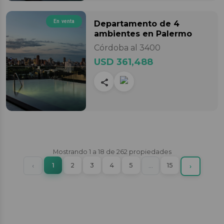
En venta
Departamento
de 4
ambientes
en Palermo
Córdoba al 3400
USD 361,488
Mostrando
1
a
18
de
262
propiedades
(current)
Previous
1
2
3
4
5
More
15
‹
…
Next
›