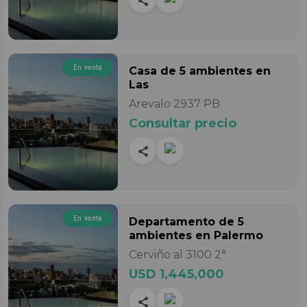
En venta
Casa
de 5 ambientes
en
Las
Arevalo 2937 PB
Consultar precio
En venta
Departamento
de 5
ambientes
en Palermo
Cerviño al 3100 2°
USD 1,445,000