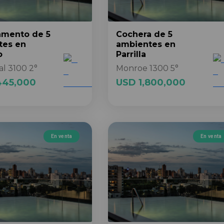
amento
de 5
Cochera
de 5
tes
en
ambientes
en
o
Parrilla
al 3100 2°
Monroe 1300 5°
445,000
USD 1,800,000
En venta
En venta