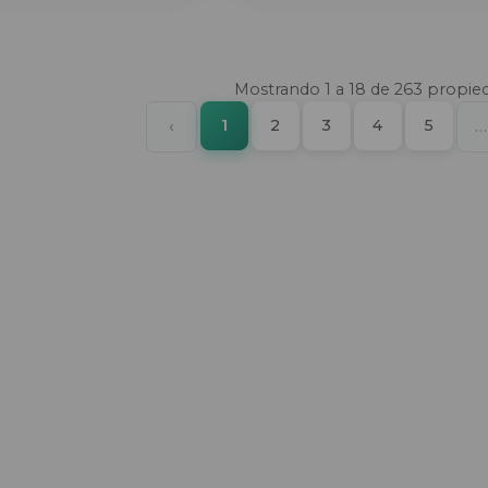
Mostrando
1
a
18
de
263
propie
(current)
Previous
1
2
3
4
5
‹
…