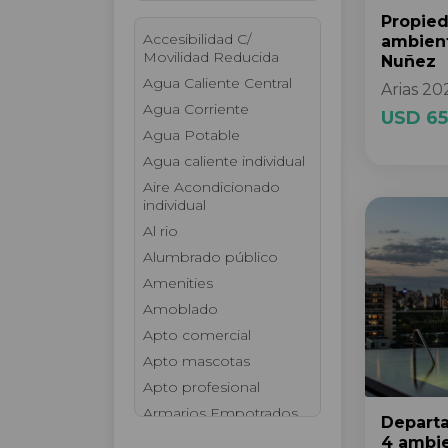
Propie
Accesibilidad C/
ambien
Movilidad Reducida
Nuñez
Agua Caliente Central
Arias 20
Agua Corriente
USD 65
Agua Potable
Agua caliente individual
Aire Acondicionado
individual
Al rio
Alumbrado público
Amenities
Amoblado
Apto comercial
Apto mascotas
Apto profesional
Armarios Empotrados
Depart
Ascensor
4 ambi