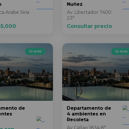
o
Nuñez
a Arabe Siria
Av. Libertador 7400
23°
05,000
Consultar precio
En venta
En venta
amento
de
Departamento
de
entes
4 ambientes
en
Recoleta
Av Callao 1834 8°