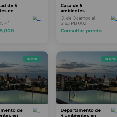
dad
de 5
Casa
de 5
tes
en
ambientes
O. de Ocampo al
27 4°
3195 PB 002
5,000
Consultar precio
En venta
En venta
amento
de
Departamento
de
entes
en
4 ambientes
en