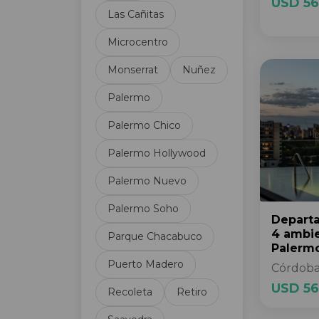
USD 56
Las Cañitas
Cancha de Fútbol
Cancha de Tenis
Microcentro
Carpintería de aluminio
Monserrat
Nuñez
Categoría
Centro de negocios
Palermo
Cerramiento perimetral
Palermo Chico
Circuito Cerrado TV
Cloaca
Palermo Hollywood
Cochera de cortesía
Palermo Nuevo
Cochera fija
Cochera opcional
Palermo Soho
Cochera subterránea
Depart
4 ambi
Parque Chacabuco
Cocina
Palerm
Cocina Americana
Puerto Madero
Córdoba
Cocina propia
USD 56
Recoleta
Retiro
Comedor diario
Control de acceso