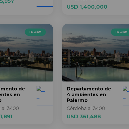
5,957
USD 1,400,000
En venta
En venta
amento
de
Departamento
de
entes
en
4 ambientes
en
o
Palermo
 al 3400
Córdoba al 3400
1,891
USD 361,488