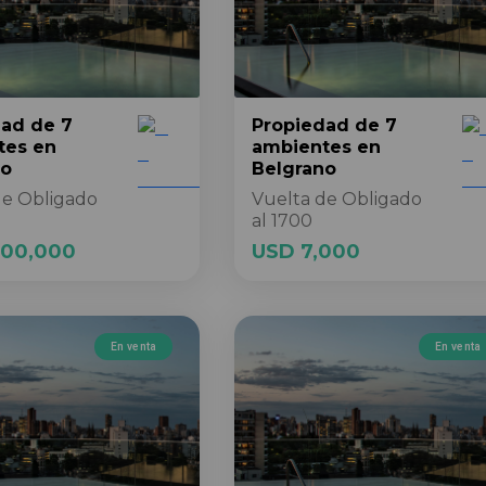
dad
de 7
Propiedad
de 7
tes
en
ambientes
en
no
Belgrano
de Obligado
Vuelta de Obligado
al 1700
500,000
USD 7,000
En venta
En venta