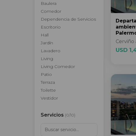
Baulera
Comedor
Dependencia de Servicios
Depart
ambien
Escritorio
Palerm
Hall
Cerviño 
Jardín
USD 1,
Lavadero
Living
Living Comedor
Patio
Terraza
Toilette
Vestidor
Servicios
(
0
/
10
)