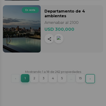
En venta
Departamento
de 4
ambientes
Amenabar al 2100
USD 300,000
Mostrando
1
a
18
de
262
propiedades
(current)
Previous
1
2
3
4
5
More
15
‹
…
Next
›