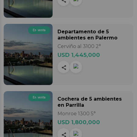
En venta
Departamento
de 5
ambientes
en Palermo
Cerviño al 3100 2°
USD 1,445,000
En venta
Cochera
de 5 ambientes
en Parrilla
Monroe 1300 5°
USD 1,800,000